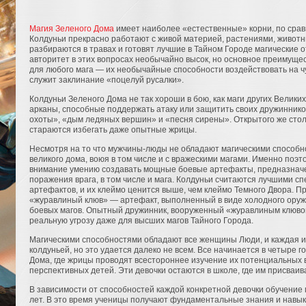
Магия Зеленого Дома
имеет наиболее «естественные» корни, по сра
Колдуньи прекрасно работают с живой материей, растениями, животн
разбираются в травах и готовят лучшие в Тайном Городе магические от
авторитет в этих вопросах необычайно высок, но основное преимуще
для любого мага — их необычайные способности воздействовать на ч
служит заклинание «поцелуй русалки».
Колдуньи Зеленого Дома не так хороши в бою, как маги других Велик
арканы, способные поддержать атаку или защитить своих дружиннико
охоты», «дым ледяных вершин» и «песня сирены». Открытого же стол
стараются избегать даже опытные жрицы.
Несмотря на то что мужчины-люды не обладают магическими способн
великого дома, воюя в том числе и с вражескими магами. Именно поэ
внимание умению создавать мощные боевые артефакты, предназначен
поражения врага, в том числе и мага. Колдуньи считаются лучшими с
артефактов, и их клеймо ценится выше, чем клеймо Темного Двора. 
«журавлиный клюв» — артефакт, выполненный в виде холодного ору
боевых магов. Опытный дружинник, вооруженный «журавлиным клювом
реальную угрозу даже для высших магов Тайного Города.
Магическими способностями обладают все женщины Люди, и каждая из
колдуньей, но это удается далеко не всем. Все начинается в четыре г
Дома, где жрицы проводят всестороннее изучение их потенциальных
перспективных детей. Эти девочки остаются в школе, где им присваи
В зависимости от способностей каждой конкретной девочки обучение
лет. В это время ученицы получают фундаментальные знания и навы