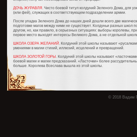
ДОЧЬ ЖУРАВЛЯ
. Чисто боевой титул колдуний Зеленого Дома, для у
(или фей), служащих в соответствующем подразделении армии.
После упадка Зеленого Дома до наших дней дошли всего две магиче
подготовке магов между ними не существует. Колдуньи разных школ п
другом, но, как правило, в серьезных ситуациях: выборы королевы, пр
первое место выходят интересы Великого Дома, а не отдельной школ
ШКОЛА ОЗЕРА ЖЕЛАНИЙ
. Колдуний этой школы называют «русалка
умениями в магии стихий, иллюзий, исцелений и превращений.
ШКОЛА ЗОЛОТОЙ ГОРЫ
. Колдуний этой школы называют «ласточкам
боевой магии и магии предсказаний. «Ласточки» более рассудительны
больше. Королева Всеслава вышла из этой школы.
© 2018 Вадим 