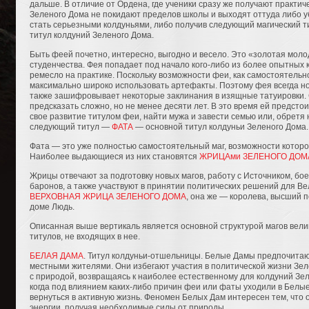
дальше. В отличие от Ордена, где ученики сразу же получают практич
Зеленого Дома не покидают пределов школы и выходят оттуда либо у
стать серьезными колдуньями, либо получив следующий магический 
титул колдуний Зеленого Дома.
Быть феей почетно, интересно, выгодно и весело. Это «золотая моло
студенчества. Фея попадает под начало кого-либо из более опытных
ремесло на практике. Поскольку возможности феи, как самостоятельн
максимально широко использовать артефакты. Поэтому фея всегда носи
также зашифровывает некоторые заклинания в изящные татуировки. 
предсказать сложно, но не менее десяти лет. В это время ей предсто
свое развитие титулом феи, найти мужа и завести семью или, обретя
следующий титул —
ФАТА
— основной титул колдуньи Зеленого Дома.
Фата — это уже полностью самостоятельный маг, возможности котор
Наиболее выдающиеся из них становятся
ЖРИЦАми ЗЕЛЕНОГО ДОМ
Жрицы отвечают за подготовку новых магов, работу с Источником, бо
баронов, а также участвуют в принятии политических решений для Ве
ВЕРХОВНАЯ ЖРИЦА ЗЕЛЕНОГО ДОМА
, она же — королева, высший п
доме Людь.
Описанная выше вертикаль является основной структурой магов велик
титулов, не входящих в нее.
БЕЛАЯ ДАМА
. Титул колдуньи-отшельницы. Белые Дамы предпочитают 
местными жителями. Они избегают участия в политической жизни Зе
с природой, возвращаясь к наиболее естественному для колдуний Зел
когда под влиянием каких-либо причин феи или фаты уходили в Белые
вернуться в активную жизнь. Феномен Белых Дам интересен тем, что 
энергии, получая необходимые силы от природы.