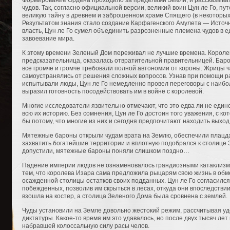
Формирование Ордена проходило за пределами Земли, и рассказывать
чудов. Так, согласно официальной версии, великий воин Цун ле Го, п
великую тайну в древнем и заброшенном храме Спящего (в некоторых
Результатом знания стало создание Карфагенского Амулета — Источн
власть, Цун ле Го сумел объединить разрозненные племена чудов в е
завоевание мира.
К этому времени Зеленый Дом переживал не лучшие времена. Короле
предсказательница, оказалась отвратительной правительницей. Бар
все громче и громче требовали полной автономии от короны. Жрицы ч
самоустранялись от решения сложных вопросов. Узнав при помощи ра
испытывали люды, Цун ле Го немедленно провел переговоры с наибо
выразил готовность посодействовать им в войне с королевой.
Многие исследователи язвительно отмечают, что это едва ли не еди
всю их историю. Без сомнения, Цун ле Го достоин того уважения, с ко
бы потому, что многие из них и сегодня предпочитают находить выход
Мятежные бароны открыли чудам врата на Землю, обеспечили плацда
захватить богатейшие территории и вплотную подобрался к столице З
допустили, мятежные бароны поняли слишком поздно…
Падение империи людов не ознаменовалось грандиозными катаклизм
тем, что королева Изара сама предложила рыцарям свою жизнь в обм
осажденной столицы остатков своих подданных. Цун ле Го согласился
побежденных, позволив им скрыться в лесах, откуда они впоследстви
взошла на костер, а столица Зеленого Дома была сровнена с землей.
Чуды установили на Земле довольно жестокий режим, рассчитывая уд
диктатуры. Какое-то время им это удавалось, но после двух тысяч л
набравшей колоссальную силу расы челов.