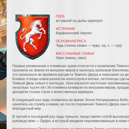
ГЕРБ
вставший на дыбы единорог
ИСТОЧНИК
Карфагенский Амулет
ОСНОВНАЯ РАСА
Чудь (члены семьи — чуды, ед. ч. — чуд)
ВАССАЛЬНЫЕ СЕМЬИ
Хван (хваны, хван)
Первые упоминания о племенах чудов относятся к правлению Темного
проникла на Землю из внешних миров и занялась грабежом близлежащ
это произошло во времена расцвета Темного Двора и наказание за д
Боевые отряды навов разнесли агрессоров в клочья, летописцы сдела
Темный Двор забыл о наглецах. Урок оказался настолько запоминающ
несколько тысяч лет. Их племена кочевали по внешним мирам, продав
доходили только слухи о воинственных варварах.
В следующий раз чуды появились во время Эпохи Непрерывных Войн.
нанялись на службу к навам, но после поражения Темного Двора они 
благодатный мир.
В третий и последний раз чуды пришли, представляя собой высокоор
руководством — Орден, в который входили переименованные в ложи 